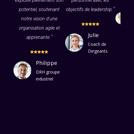
exploite pleinement son
personnel avec les
"
potentiel, soutenant
objectifs de leadership.
notre vision d'une
s





organisation agile et
Julie
"
apprenante.
Coach de
Dirigeants





Philippe
DRH groupe
industriel