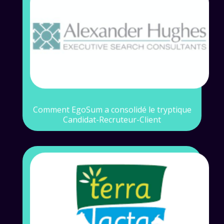
Contexte
Innover dans le recrutement tout en se
différenciant
Voir l'étude de cas
Comment EgoSum a consolidé le tryptique
Candidat-Recruteur-Client
Contexte
Révolution coopérative chez Terra Lacta