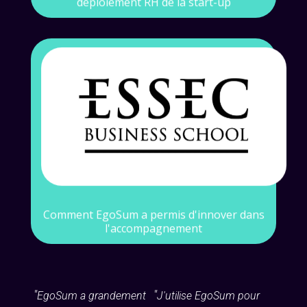
déploiement RH de la start-up
Contexte
Innovation dans l'accompagnement des
étudiants et alumni
Voir l'étude de cas
Comment EgoSum a permis d'innover dans
l'accompagnement
"
"
"
EgoSum a grandement
J'utilise EgoSum pour
Pour 