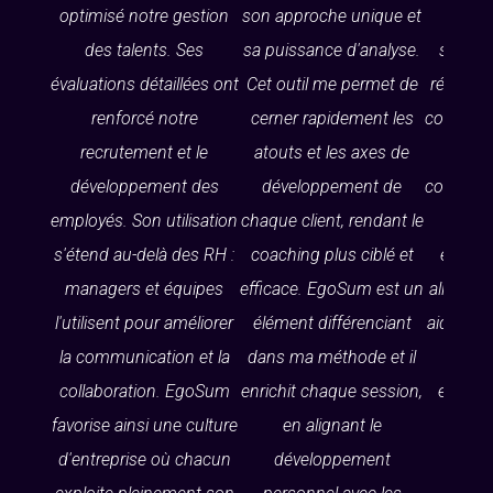
optimisé notre gestion
son approche unique et
recr
des talents. Ses
sa puissance d'analyse.
straté
évaluations détaillées ont
Cet outil me permet de
révèle 
renforcé notre
cerner rapidement les
comporte
recrutement et le
atouts et les axes de
moti
développement des
développement de
collabora
employés. Son utilisation
chaque client, rendant le
la fo
s'étend au-delà des RH :
coaching plus ciblé et
équipe
managers et équipes
efficace. EgoSum est un
alignée.
l'utilisent pour améliorer
élément différenciant
aidés à c
la communication et la
dans ma méthode et il
d'ent
collaboration. EgoSum
enrichit chaque session,
essenti
favorise ainsi une culture
en alignant le
d'entreprise où chacun
développement