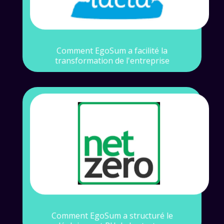
Voir l'étude de cas
Comment EgoSum a facilité la
transformation de l'entreprise
Contexte
Une croissance intense pour une start-up
révolutionnaire
Voir l'étude de cas
Comment EgoSum a structuré le