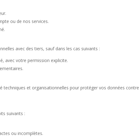
eur.
pte ou de nos services.
hé.
elles avec des tiers, sauf dans les cas suivants :
, avec votre permission explicite.
lementaires.
echniques et organisationnelles pour protéger vos données contre l’
s suivants :
xactes ou incomplètes.