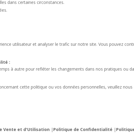
les dans certaines circonstances.
ées.
ence utilisateur et analyser le trafic sur notre site. Vous pouvez contrô
ité :
mps à autre pour refléter les changements dans nos pratiques ou dans
oncernant cette politique ou vos données personnelles, veuillez nous
e Vente et d'Utilisation
|
Politique de Confidentialité
|
Politiqu